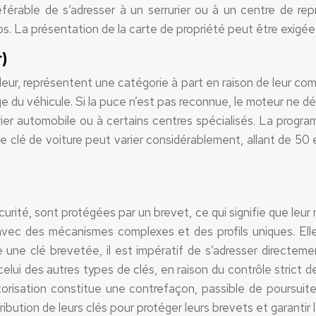
préférable de s’adresser à un serrurier ou à un centre de re
s. La présentation de la carte de propriété peut être exigée 
r)
ndeur, représentent une catégorie à part en raison de leur c
u véhicule. Si la puce n’est pas reconnue, le moteur ne démar
ier automobile ou à certains centres spécialisés. La program
e clé de voiture peut varier considérablement, allant de 50
té, sont protégées par un brevet, ce qui signifie que leur re
avec des mécanismes complexes et des profils uniques. Elle
re une clé brevetée, il est impératif de s’adresser directe
i des autres types de clés, en raison du contrôle strict de l
risation constitue une contrefaçon, passible de poursuites
ribution de leurs clés pour protéger leurs brevets et garantir l